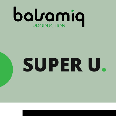
SUPER U
.