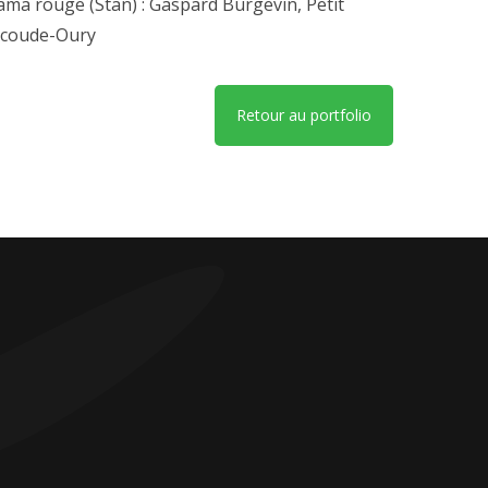
ama rouge (Stan) : Gaspard Burgevin, Petit
Escoude-Oury
Retour au portfolio