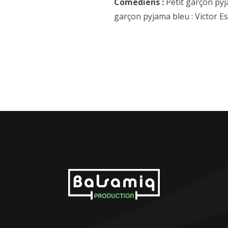
Comédiens :
Petit garçon pyj
garçon pyjama bleu : Victor 