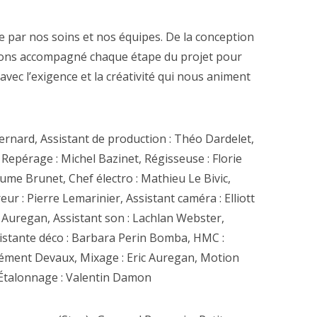
ée par nos soins et nos équipes. De la conception
vons accompagné chaque étape du projet pour
vec l’exigence et la créativité qui nous animent
ernard, Assistant de production : Théo Dardelet,
Repérage : Michel Bazinet, Régisseuse : Florie
ume Brunet, Chef électro : Mathieu Le Bivic,
ur : Pierre Lemarinier, Assistant caméra : Elliott
c Auregan, Assistant son : Lachlan Webster,
sistante déco : Barbara Perin Bomba, HMC :
lément Devaux, Mixage : Eric Auregan, Motion
 Étalonnage : Valentin Damon