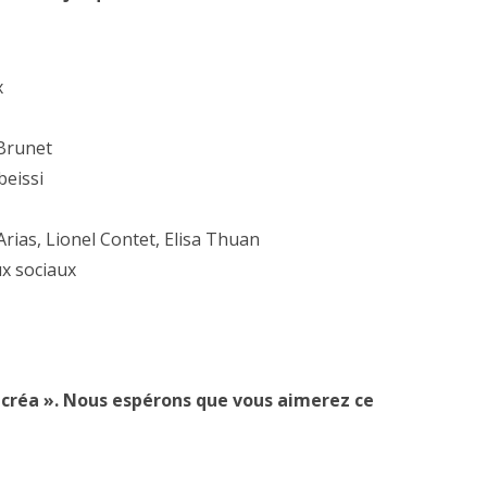
x
Brunet
eissi
Arias, Lionel Contet, Elisa Thuan
x sociaux
 créa ». Nous espérons que vous aimerez ce