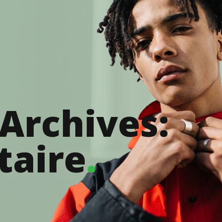
P
Archives:
aire
.